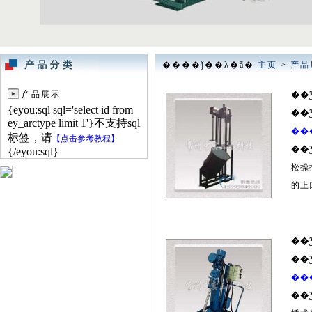
����ǰ��λ�ã�
主页
>
产品
产品展示
��
{eyou:sql sql='select id from
��
ey_arctype limit 1'}不支持sql
��
标签，请
【点击参考教程】
��
{/eyou:sql}
松操
的上
��
��
��
��