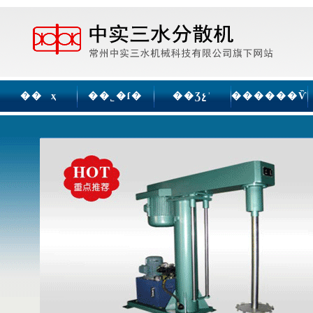
�� ҳ
��˾�ſ�
��Ʒչʾ
������Ѷ