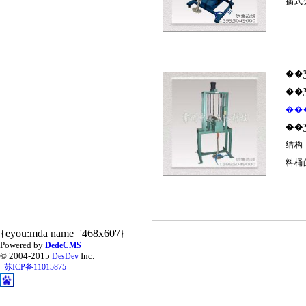
插式
��
��
��
��
结构
料桶
{eyou:mda name='468x60'/}
Powered by
DedeCMS_
© 2004-2015
Inc.
DesDev
苏ICP备11015875